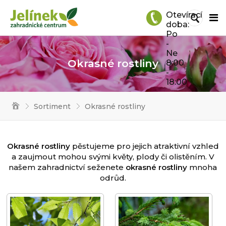
Otevírací
doba:
Po
-
Ne
Okrasné rostliny
8:00
-
18:00
Sortiment
Okrasné rostliny
Okrasné rostliny
pěstujeme pro jejich atraktivní vzhled
a zaujmout mohou svými květy, plody či olistěním. V
našem zahradnictví seženete
okrasné rostliny
mnoha
odrůd.