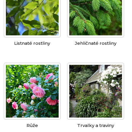
Listnaté rostliny
Jehličnaté rostliny
Růže
Trvalky a traviny