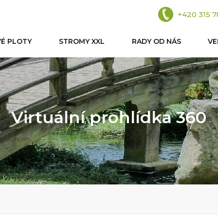
+420 315 7
VÉ PLOTY
STROMY XXL
RADY OD NÁS
V
Virtuální prohlídka 360