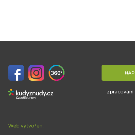
NAP
zpracování
Web vytvořen: