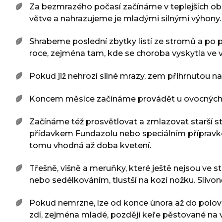
Za bezmrazého počasí začínáme v teplejších ob
větve a nahrazujeme je mladými silnými výhon
Shrabeme poslední zbytky listí ze stromů a po
roce, zejména tam, kde se choroba vyskytla ve v
Pokud již nehrozí silné mrazy, zem přihrnutou 
Koncem měsíce začínáme provádět u ovocných d
Začínáme též prosvětlovat a zmlazovat starší s
přídavkem Fundazolu nebo speciálním přípravkem
tomu vhodná až doba kvetení.
Třešně, višně a meruňky, které ještě nejsou ve
nebo sedélkováním, tlustší na kozí nožku. Slivon
Pokud nemrzne, lze od konce února až do poloviny
zdí, zejména mladé, později keře pěstované na v