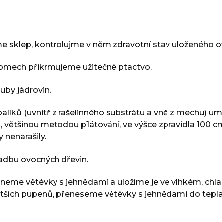
e sklep, kontrolujme v něm zdravotní stav uloženého o
romech přikrmujeme užitečné ptactvo.
uby jádrovin.
íků (uvnitř z rašelinného substrátu a vně z mechu) umí
, většinou metodou p1átování, ve výšce zpravidla 100 cm 
 nenarašily.
adbu ovocných dřevin.
 uřízneme větévky s jehnědami a uložíme je ve vlhkém, c
 větších pupenů, přeneseme větévky s jehnědami do tepl
.