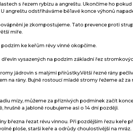
lastech s řezem rybízu a angreštu. Ukončíme ho pokud
y. U angreštu odstřiháváme bě1avé konce výhonů napa
 povápnění je zkompostujeme. Tato prevence proti stru
ětší míře.
na podzim ke keřům révy vinné okopčíme.
řevin vysazených na podzim základní řez stromkových 
tromy jádrovin s malými přírůstky.Větší řezné rány peč
 na rány. Bujně rostoucí mladé stromy řežeme až za mě
 stadiu mízy, můžeme za příznivých podmínek začít kon
ě, hrušně a jabloně roubujeme asi o 14 dní později.
 března řezat révu vinnou. Při pozdějším řezu keře příli
olné ploše, starší keře a odrůdy choulostivější na mrá