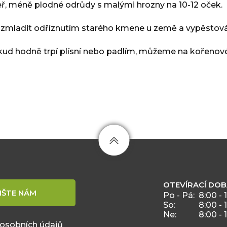
eř, méně plodné odrůdy s malými hrozny na 10-12 oček.
dné zmladit odříznutím starého kmene u země a vypěsto
kud hodně trpí plísní nebo padlím, můžeme na kořenov
OTEVÍRACÍ DO
IŠTE NÁM
Po - Pá:
8:00 - 
So:
8:00 - 
Ne:
8:00 - 
 osobních údajů