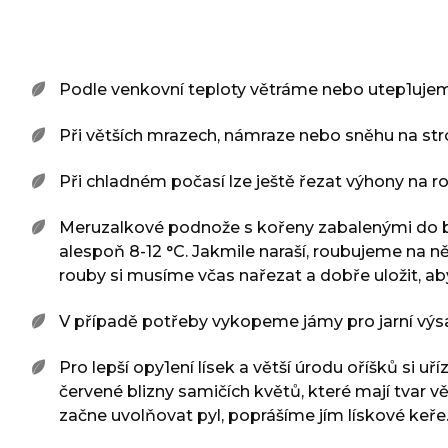
Podle venkovní teploty větráme nebo utep1ujem
Při větších mrazech, námraze nebo sněhu na st
Při chladném počasí lze ještě řezat výhony na ro
Meruzalkové podnože s kořeny zabalenými do bal
alespoň 8-12 °C. Jakmile naraší, roubujeme na ně
rouby si musíme včas nařezat a dobře uložit, aby
V případě potřeby vykopeme jámy pro jarní výs
Pro lepší opy1ení lísek a větší úrodu oříšků si
červené blizny samičích květů, které mají tvar
začne uvolňovat pyl, poprášíme jím lískové keře