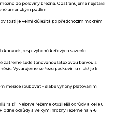
 možno do poloviny března. Odstraňujeme nejstarší
dené americkým padlím.
povitosti je velmi důležitá po předchozím mokrém
korunek, resp. výhonů keřových sazenic.
livě zatřeme šedě tónovanou latexovou barvou s
síc. Vyvarujeme se řezu peckovin, u nichž je k
cem měsíce roubovat – slabé výhony plátováním
š “slzí”. Nejprve řežeme otužilejší odrůdy a keře u
z. Plodné odrůdy s velkými hrozny řežeme na 4-6