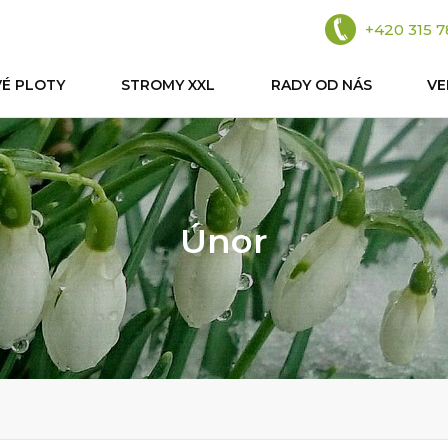
+420 315 7
VÉ PLOTY
STROMY XXL
RADY OD NÁS
V
Únor