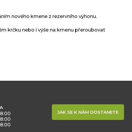
váním nového kmene z rezervního výhonu.
ém krčku nebo i výše na kmenu přeroubovat
BA
JAK SE K NÁM DOSTANETE
18:00
18:00
18:00