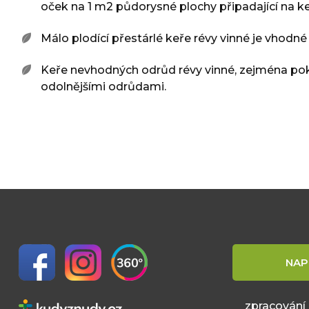
oček na 1 m2 půdorysné plochy připadající na k
Málo plodící přestárlé keře révy vinné je vho
Keře nevhodných odrůd révy vinné, zejména po
odolnějšími odrůdami.
NAP
zpracování