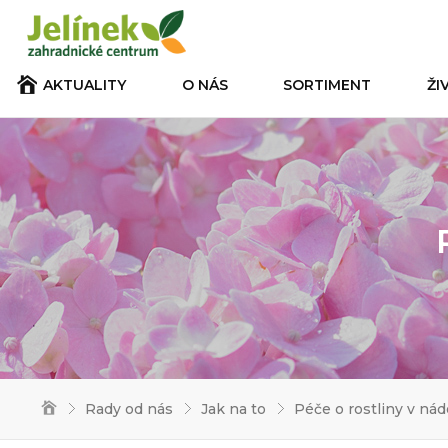
AKTUALITY
O NÁS
SORTIMENT
ŽI
Rady od nás
Jak na to
Péče o rostliny v ná