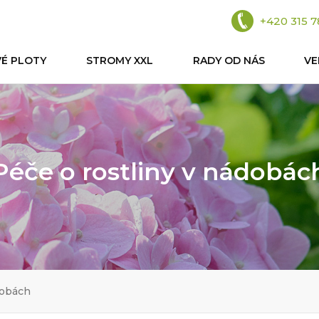
+420 315 7
VÉ PLOTY
STROMY XXL
RADY OD NÁS
V
Péče o rostliny v nádobác
dobách