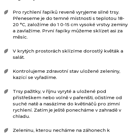
Pro rychlení řapíků reveně vyryjeme silné trsy.
Přeneseme je do temné místnosti s teplotou 18-
20 °C, založíme do 1 0-15 cm vysoké vrstvy zeminy
a zavlažíme. První řapíky můžeme sklízet asi za
měsíc.
V krytých prostorách sklízíme dorostlý květák a
salát.
Kontrolujeme zdravotní stav uložené zeleniny,
kazící se vyřadíme.
Trsy pažitky, v říjnu vyryté a uložené pod
přístřeškem nebo volně v pařeništi, očistíme od
suché natě a nasázíme do květináčů pro zimní
rychlení. Zatím je ještě ponecháme v zahradě v
chladu.
Zeleninu, kterou necháme na záhonech k