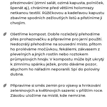
přezimování (zimní salát, ozimá kapusta, polníček,
špenát aj.), chráníme před většími holomrazy
netkanou textilií. Růžičkovou a kadeřavou kapustu
zbavíme spodních zežloutlých listů a přistíníme ji
chvojím.
Ošetříme kompost. Dobře rozleželý přehodíme
přes prohazovačku a připravíme pro jarní použití.
Nedozrálý přehodíme na sousední místo, přitom
ho proléváme močůvkou, fekáliemi, zákvasem z
plevelných a jiných rostlin nebo roztokem
průmyslových hnojiv. V kompostu může být ukrytý
k zimnímu spánku ježek, proto dáváme pozor,
abychom ho nářadím neporanili. Spí do poloviny
dubna.
Připravíme si směs zemin pro výsevy a hrnkování
zeleninových a květinových sazenic v příštím roce.
Zásobu uložíme na místě, kde nemrzne.