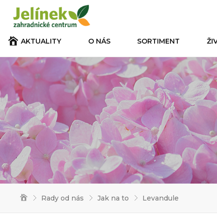
AKTUALITY
O NÁS
SORTIMENT
ŽI
Rady od nás
Jak na to
Levandule