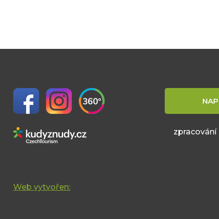
NAP
zpracování
Web vytvořen: