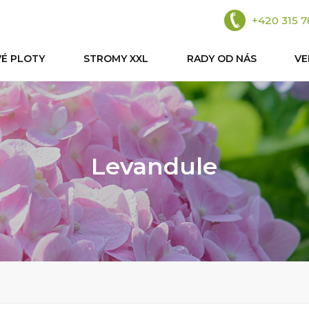
+420 315 7
VÉ PLOTY
STROMY XXL
RADY OD NÁS
V
Levandule