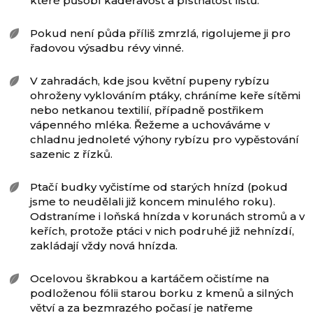
které působí kadeřavost a plstnatost listů.
Pokud není půda příliš zmrzlá, rigolujeme ji pro
řadovou výsadbu révy vinné.
V zahradách, kde jsou květní pupeny rybízu
ohroženy vyklováním ptáky, chráníme keře sítěmi
nebo netkanou textilií, případně postřikem
vápenného mléka. Řežeme a uchováváme v
chladnu jednoleté výhony rybízu pro vypěstování
sazenic z řízků.
Ptačí budky vyčistíme od starých hnízd (pokud
jsme to neudělali již koncem minulého roku).
Odstraníme i loňská hnízda v korunách stromů a v
keřích, protože ptáci v nich podruhé již nehnízdí,
zakládají vždy nová hnízda.
Ocelovou škrabkou a kartáčem očistíme na
podloženou fólii starou borku z kmenů a silných
větví a za bezmrazého počasí je natřeme