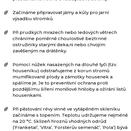
Začínáme připravovat jámy a kůly pro jarní
výsadbu stromků.
Při prudkých mrazech nebo ledových větrech
chráníme poměrně choulostivé beztrnné
ostružiníky starými deka,ni nebo chvojím
zavěšeným na drátěnky.
Pomocí nůžek nasazených na dlouhé tyči (tzv.
houseníku) odstraňujeme z korun stromů
mumifikované plody a zámotky housenek a
spálíme je. Je to preventivní ochrana proti
pozdějšímu šíření moniliové hniloby a ožírání listů
housenkami.
Při pěstování révy vinné ve vytápěném skleníku
začínáme s topením. Teplotu udržujeme nejméně
na 20 °C. Sklizeň hroznů vhodných odrůd
(‘Franketal’, ‘Vitra’, ‘Forsterův semenáč’, ‘Pola’) bývá