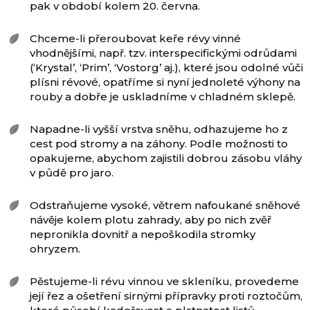
pak v období kolem 20. června.
Chceme-li přeroubovat keře révy vinné
vhodnějšími, např. tzv. interspecifickými odrůdami
(‘Krystal’, ‘Prim’, ‘Vostorg’ aj.), které jsou odolné vůči
plísni révové, opatříme si nyní jednoleté výhony na
rouby a dobře je uskladníme v chladném sklepě.
Napadne-li vyšší vrstva sněhu, odhazujeme ho z
cest pod stromy a na záhony. Podle možnosti to
opakujeme, abychom zajistili dobrou zásobu vláhy
v půdě pro jaro.
Odstraňujeme vysoké, větrem nafoukané sněhové
návěje kolem plotu zahrady, aby po nich zvěř
nepronikla dovnitř a nepoškodila stromky
ohryzem.
Pěstujeme-li révu vinnou ve skleníku, provedeme
její řez a ošetření sirnými přípravky proti roztočům,