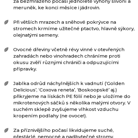
za bezmrazého počasí jednoleté výhony slivoní a
meruněk, ke konci měsíce i jádrovin.
Při větších mrazech a sněhové pokrývce na
stromech krmíme užitečné ptactvo, hlavně sýkory,
olejnatými semeny.
Ovocné dřeviny včetně révy vinné v otevřených
zahradách nebo vinohradech chráníme proti
okusu zvěří různými chrániči a odpuzujícími
přípravky.
Jablka odrůd náchylnějších k vadnutí (‘Golden
Delicious’, ‘Coxova reneta’, ‘Boskoopské’ aj.)
přikryjeme na lískách PE fólií nebo je uložíme do
mikrotenových sáčků s několika malými otvory. V
suchém sklepě zvyšujeme vlhkost vzduchu
kropením podlahy (ne ovoce!).
Za příznivějšího počasí likvidujeme suché,
přestárlé, nemocné a nadbytečné stromy.