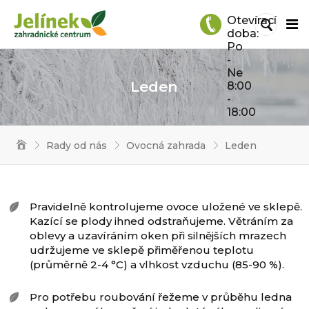
Otevírací
doba:
Po
-
Ne
Leden
8:00
-
18:00
Rady od nás
Ovocná zahrada
Leden
Pravidelně kontrolujeme ovoce uložené ve sklepě.
Kazící se plody ihned odstraňujeme. Větráním za
oblevy a uzavíráním oken při silnějších mrazech
udržujeme ve sklepě přiměřenou teplotu
(průměrně 2-4 °C) a vlhkost vzduchu (85-90 %).
Pro potřebu roubování řežeme v průběhu ledna