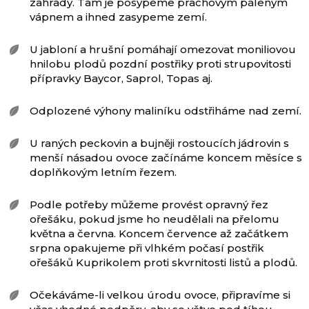
zahrady. Tam je posypeme prachovým páleným
vápnem a ihned zasypeme zemí.
U jabloní a hrušní pomáhají omezovat moniliovou
hnilobu plodů pozdní postřiky proti strupovitosti
přípravky Baycor, Saprol, Topas aj.
Odplozené výhony maliníku odstřiháme nad zemí.
U raných peckovin a bujněji rostoucích jádrovin s
menší násadou ovoce začínáme koncem měsíce s
doplňkovým letním řezem.
Podle potřeby můžeme provést opravný řez
ořešáku, pokud jsme ho neudělali na přelomu
května a června. Koncem července až začátkem
srpna opakujeme při vlhkém počasí postřik
ořešáků Kuprikolem proti skvrnitosti listů a plodů.
Očekáváme-li velkou úrodu ovoce, připravíme si