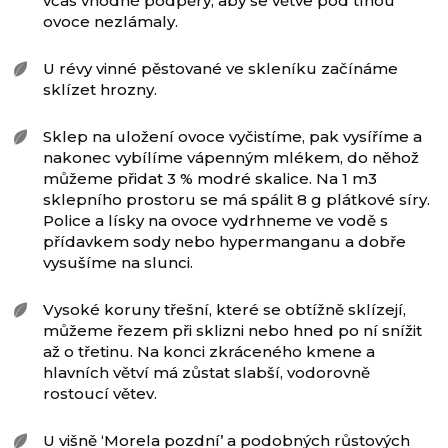
včas vhodné podpěry, aby se větve pod tíhou
ovoce nezlámaly.
U révy vinné pěstované ve skleníku začínáme
sklízet hrozny.
Sklep na uložení ovoce vyčistíme, pak vysíříme a
nakonec vybílíme vápenným mlékem, do něhož
můžeme přidat 3 % modré skalice. Na 1 m3
sklepního prostoru se má spálit 8 g plátkové síry.
Police a lísky na ovoce vydrhneme ve vodě s
přídavkem sody nebo hypermanganu a dobře
vysušíme na slunci.
Vysoké koruny třešní, které se obtížně sklízejí,
můžeme řezem při sklizni nebo hned po ní snížit
až o třetinu. Na konci zkráceného kmene a
hlavních větví má zůstat slabší, vodorovně
rostoucí větev.
U višně ‘Morela pozdní’ a podobných růstových