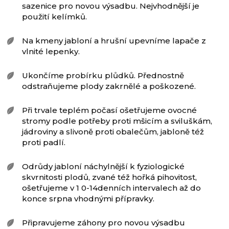
sazenice pro novou výsadbu. Nejvhodnější je
použití kelímků.
Na kmeny jabloní a hrušní upevníme lapače z
vlnité lepenky.
Ukončíme probírku plůdků. Přednostně
odstraňujeme plody zakrnělé a poškozené.
Při trvale teplém počasí ošetřujeme ovocné
stromy podle potřeby proti mšicím a sviluškám,
jádroviny a slivoně proti obalečům, jabloně též
proti padlí.
Odrůdy jabloní náchylnější k fyziologické
skvrnitosti plodů, zvané též hořká pihovitost,
ošetřujeme v 1 0-14denních intervalech až do
konce srpna vhodnými přípravky.
Připravujeme záhony pro novou výsadbu