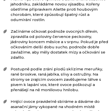
jahodníku, zakládáme novou výsadbu. Kořeny
ošetříme přípravkem Aliette proti houbovým
chorobám, které způsobují špatný růst a
odumírání rostlin.
Začínáme očkovat podnože ovocných dřevin,
zpravidla od poloviny července peckoviny,
jádroviny koncem měsíce a v srpnu. Pokud je před
očkováním delší dobu sucho, podnože dobře
zavlažíme, aby měly dostatek mízy a očkování se
zdařilo.
Postupně podle zrání plodů sklízíme meruňky,
rané broskve, raná jablka, slívy a ostružiny. Na
stromy se zrajícím ovocem zavěšujeme láhve s
pivem k lapání vos, které ovoce poškozují a
přenášejí na ně moniliovou hnilobu.
Hnijící ovoce pravidelně sbíráme a dáváme do
asanační jámy vykopané na vhodném místě