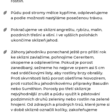
rostlin.
Půdu pod stromy mělce kypříme, odplevelujeme
a podle možnosti nastýláme posečenou trávou.
Pokračujeme ve sklizni angreštu, rybízu, malin,
pozdních třešní a višní. I ve vyšších polohách
ukončíme sklizeň jahod.
Záhony jahodníku ponechané ještě pro příští rok
ke sklizni zavlažíme, pohnojíme Cereritem,
okopeme a odplevelíme. Pokud je porost
zanedbaný, sežneme ho nejprve srpem asi 5 cm
nad srdéčkovými listy, aby rostliny brzy obrašily.
Proti skvrnitosti listů porost ošetříme Novozirem,
proti roztočíku jahodníkovému přípravky Basudin
nebo Sumithion. Porosty po třetí sklizni je
nejvýhodnější zrušit a půdu využít k pěstování
podzimních druhů zeleniny nebo rostlin na zelené
hnojení. Od zdravých a plodných trsů, které jsme si
v době sklizně označili kolíky, zakořeňujeme