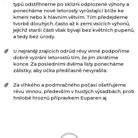
typů odstřihneme po sklizni odplozené výhony a
ponecháme nové letorosty vyrůstající blíže ke
kmeni nebo k hlavním větvím. Tím předejdeme
tvorbě dlouhých, často až k zemi visících výhonů,
jejichž starší části však bývají bez květních pupenů,
a tedy bez úrody.
U nejraněji zrajících odrůd révy vinné podpoříme
dobré vyzrání letorostů tím, že jim zkrátíme
konce. Za posledními dvěma listy ponecháme
zálistky, aby očka předčasně nevyrašila.
Za vlhkého a podmračného počasí ošetřujeme
révu vinnou, především v hustých výsadbách, proti
hnilobě hroznů přípravkem Euparen aj.