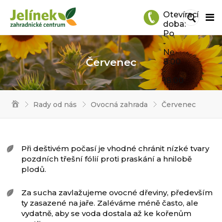
Otevírací
doba:
Po
-
Ne
Červenec
8:00
-
18:00
Rady od nás
Ovocná zahrada
Červenec
Při deštivém počasí je vhodné chránit nízké tvary
pozdních třešní fólií proti praskání a hnilobě
plodů.
Za sucha zavlažujeme ovocné dřeviny, především
ty zasazené na jaře. Zaléváme méně často, ale
vydatně, aby se voda dostala až ke kořenům