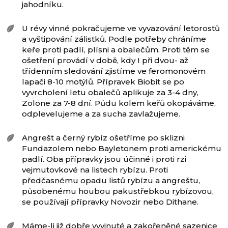
jahodníku.
U révy vinné pokračujeme ve vyvazování letorostů
a vyštipování zálistků. Podle potřeby chráníme
keře proti padlí, plísni a obalečům. Proti těm se
ošetření provádí v době, kdy I při dvou- až
třídenním sledování zjistíme ve feromonovém
lapači 8-10 motýlů. Přípravek Biobit se po
vyvrcholení letu obalečů aplikuje za 3-4 dny,
Zolone za 7-8 dní. Půdu kolem keřů okopáváme,
odplevelujeme a za sucha zavlažujeme.
Angrešt a černý rybíz ošetříme po sklizni
Fundazolem nebo Bayletonem proti americkému
padlí. Oba přípravky jsou účinné i proti rzi
vejmutovkové na listech rybízu. Proti
předčasnému opadu listů rybízu a angreštu,
působenému houbou pakustřebkou rybízovou,
se používají přípravky Novozir nebo Dithane.
Máme-li již dobře vyvinuté a zakořeněné sazenice