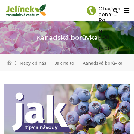
Otevírací
doba:
Po
-
Ne
Kanadská borůvka
8:00
-
18:00
Rady od nás
Jak na to
Kanadská borůvka