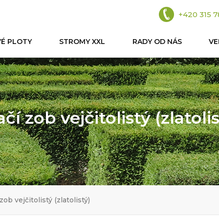
+420 315 7
VÉ PLOTY
STROMY XXL
RADY OD NÁS
V
čí zob vejčitolistý (zlatoli
zob vejčitolistý (zlatolistý)