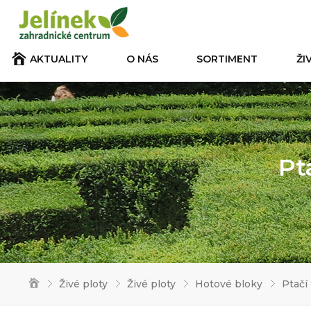
AKTUALITY
O NÁS
SORTIMENT
ŽI
Pta
Živé ploty
Živé ploty
Hotové bloky
Ptačí 