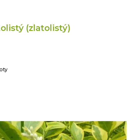
listý (zlatolistý)
)
loty