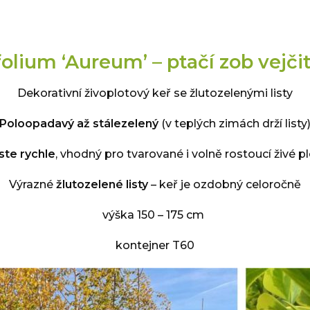
lium ‘Aureum’ – ptačí zob vejčito
Dekorativní živoplotový keř se žlutozelenými listy
Poloopadavý až stálezelený
(v teplých zimách drží listy
ste rychle
, vhodný pro tvarované i volně rostoucí živé p
Výrazné
žlutozelené listy
– keř je ozdobný celoročně
výška 150 – 175 cm
kontejner T60