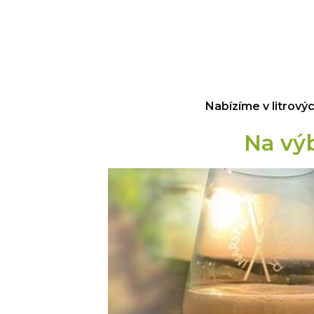
Nabízíme v litrový
Na výb