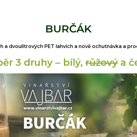
BURČÁK
ch a dvoulitrových PET lahvích a nově ochutnávka a prode
ěr 3 druhy – bílý,
růžový
a č