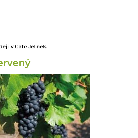
j i v Café Jelínek.
ervený