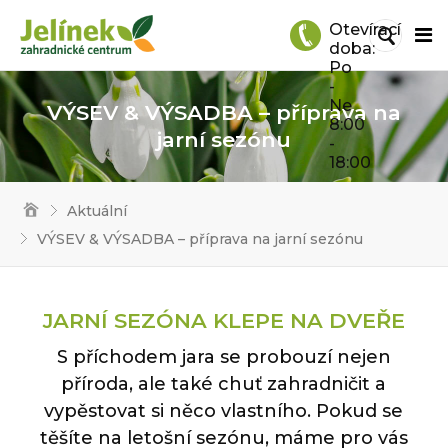
Otevírací
doba:
Po
-
Ne
VÝSEV & VÝSADBA – příprava na
8:00
jarní sezónu
-
18:00
Aktuální
VÝSEV & VÝSADBA – příprava na jarní sezónu
JARNÍ SEZÓNA KLEPE NA DVEŘE
S příchodem jara se probouzí nejen
příroda, ale také chuť zahradničit a
vypěstovat si něco vlastního. Pokud se
těšíte na letošní sezónu, máme pro vás