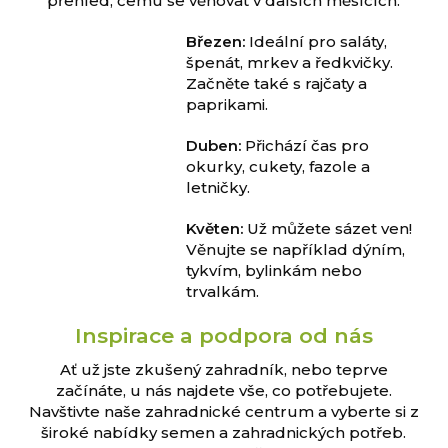
přehled, čemu se věnovat v dalších měsících:
Březen:
Ideální pro saláty,
špenát, mrkev a ředkvičky.
Začněte také s rajčaty a
paprikami.
Duben:
Přichází čas pro
okurky, cukety, fazole a
letničky.
Květen:
Už můžete sázet ven!
Věnujte se například dýním,
tykvím, bylinkám nebo
trvalkám.
Inspirace a podpora od nás
Ať už jste zkušený zahradník, nebo teprve
začínáte, u nás najdete vše, co potřebujete.
Navštivte naše zahradnické centrum a vyberte si z
široké nabídky semen a zahradnických potřeb.