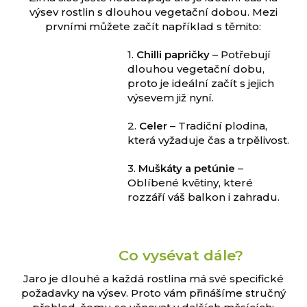
výsev rostlin s dlouhou vegetační dobou. Mezi
prvními můžete začít například s těmito:
1.
Chilli papričky
– Potřebují
dlouhou vegetační dobu,
proto je ideální začít s jejich
výsevem již nyní.
2.
Celer
– Tradiční plodina,
která vyžaduje čas a trpělivost.
3.
Muškáty a petúnie
–
Oblíbené květiny, které
rozzáří váš balkon i zahradu.
Co vysévat dále?
Jaro je dlouhé a každá rostlina má své specifické
požadavky na výsev. Proto vám přinášíme stručný