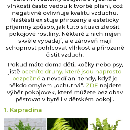
vlhkostí často vedou k tvorbě plísní, což
negativně ovlivňuje kvalitu vzduchu.
Naštěstí existuje přirozený a esteticky
příjemný způsob, jak tuto situaci zlepšit –
pokojové rostliny. Některé z nich nejen
skvěle vypadají, ale zároveň mají
schopnost pohlcovat vlhkost a přirozeně
čistit vzduch.
Pokud máte doma děti, kočky nebo psy,
jistě
oceníte druhy, které jsou naprosto
bezpečné
a nevadí ani tehdy, když je
někdo omylem „ochutná“.
ZDE
najdete
výběr pokojovek, které můžete bez obav
pěstovat v bytě i v dětském pokoji.
1. Kapradina