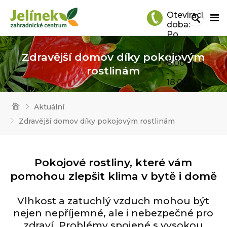
Otevírací
doba:
Po
-
Ne
Zdravější domov díky pokojovým
8:00
rostlinám
-
18:00
Aktuální
Zdravější domov díky pokojovým rostlinám
Pokojové rostliny, které vám
pomohou zlepšit klima v bytě i domě
Vlhkost a zatuchlý vzduch mohou být
nejen nepříjemné, ale i nebezpečné pro
zdraví. Problémy spojené s vysokou