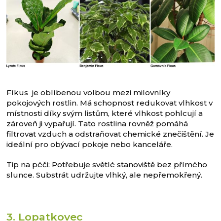
Fíkus je oblíbenou volbou mezi milovníky
pokojových rostlin. Má schopnost redukovat vlhkost v
místnosti díky svým listům, které vlhkost pohlcují a
zároveň ji vypařují. Tato rostlina rovněž pomáhá
filtrovat vzduch a odstraňovat chemické znečištění. Je
ideální pro obývací pokoje nebo kanceláře.
Tip na péči: Potřebuje světlé stanoviště bez přímého
slunce. Substrát udržujte vlhký, ale nepřemokřený.
3. Lopatkovec