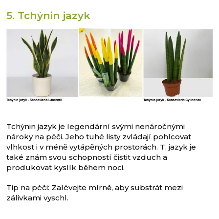
5. Tchýnin jazyk
Tchýnin jazyk je legendární svými nenáročnými
nároky na péči. Jeho tuhé listy zvládají pohlcovat
vlhkost i v méně vytápěných prostorách. T. jazyk je
také znám svou schopností čistit vzduch a
produkovat kyslík během noci.
Tip na péči: Zalévejte mírně, aby substrát mezi
zálivkami vyschl.