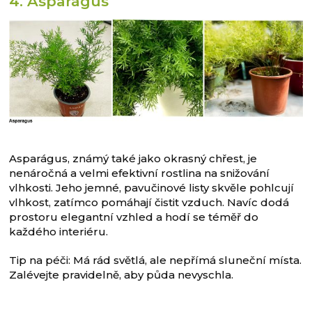
4. Asparágus
Asparágus, známý také jako okrasný chřest, je
nenáročná a velmi efektivní rostlina na snižování
vlhkosti. Jeho jemné, pavučinové listy skvěle pohlcují
vlhkost, zatímco pomáhají čistit vzduch. Navíc dodá
prostoru elegantní vzhled a hodí se téměř do
každého interiéru.
Tip na péči: Má rád světlá, ale nepřímá sluneční místa.
Zalévejte pravidelně, aby půda nevyschla.