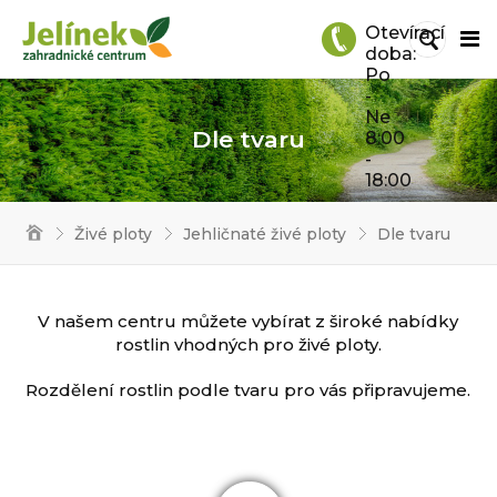
Otevírací
doba:
Po
-
Ne
Dle tvaru
8:00
-
18:00
Živé ploty
Jehličnaté živé ploty
Dle tvaru
V našem centru můžete vybírat z široké nabídky
rostlin vhodných pro živé ploty.
Rozdělení rostlin podle tvaru pro vás připravujeme.