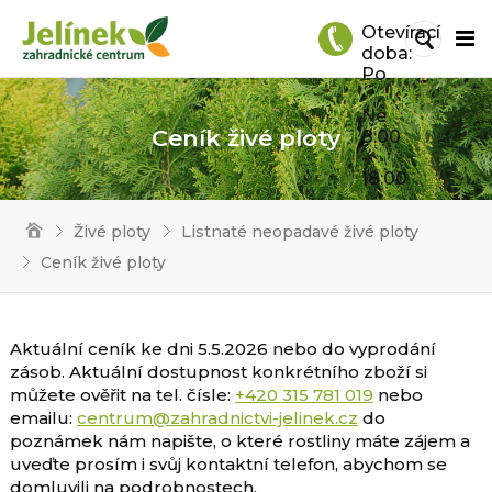
Otevírací
doba:
Po
-
Ne
Ceník živé ploty
8:00
-
18:00
Živé ploty
Listnaté neopadavé živé ploty
Ceník živé ploty
Aktuální ceník ke dni 5.5.2026 nebo do vyprodání
zásob. Aktuální dostupnost konkrétního zboží si
můžete ověřit na tel. čísle:
+420 315 781 019
nebo
emailu:
centrum@zahradnictvi-jelinek.cz
do
poznámek nám napište, o které rostliny máte zájem a
uveďte prosím i svůj kontaktní telefon, abychom se
domluvili na podrobnostech.