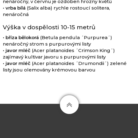
nenáročný, v červnu je ozdoben hrozny květů
•
vrba bílá
(Salix alba) rychle rostoucí solitera,
nenáročná
Výška v dospělosti 10-15 metrů
•
bříza bělokorá
(Betula pendula ´Purpurea´)
nenáročný strom s purpurovými listy
•
javor mléč
(Acer platanoides ´Crimson King´)
zajímavý kultivar javoru s purpurovými listy
•
javor mléč
(Acer platanoides ´Drumondii´) zelené
listy jsou olemovány krémovou barvou