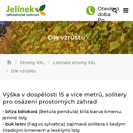
Otevírací
doba:
Po
-
Ne
Dle vzrůstu
8:00
-
18:00
Stromy XXL
Listnaté stromy XXL
Dle vzrůstu
Výška v dospělosti 15 a více metrů, solitery
pro osázení prostorných zahrad
•
bříza bělokorá
(Betula pendula) bílá barva kmenu,
jemné listy
•
buk lesní
(Fagus sylvatica) zajímavá solitera s šedým
hladkým kmenem a lesklými listy