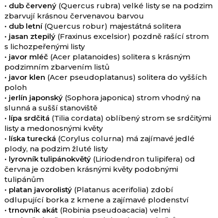
•
dub červený
(Quercus rubra) velké listy se na podzim
zbarvují krásnou červenavou barvou
•
dub letní
(Quercus robur) majestátná solitera
•
jasan ztepilý
(Fraxinus excelsior) pozdně rašící strom
s lichozpeřenými listy
•
javor mléč
(Acer platanoides) solitera s krásným
podzimním zbarvením listů
•
javor klen
(Acer pseudoplatanus) solitera do vyšších
poloh
•
jerlín japonský
(Sophora japonica) strom vhodný na
slunná a sušší stanoviště
•
lípa srdčitá
(Tilia cordata) oblíbený strom se srdčitými
listy a medonosnými květy
•
líska turecká
(Corylus colurna) má zajímavé jedlé
plody, na podzim žluté listy
•
lyrovník tulipánokvětý
(Liriodendron tulipifera) od
června je ozdoben krásnými květy podobnými
tulipánům
•
platan javorolistý
(Platanus acerifolia) zdobí
odlupující borka z kmene a zajímavé plodenství
•
trnovník akát
(Robinia pseudoacacia) velmi