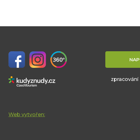
NAP
zpracování
Web vytvořen: