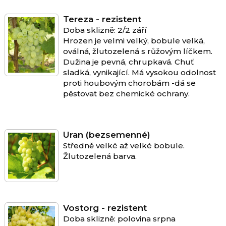
Tereza - rezistent
Doba sklizně: 2/2 září
Hrozen je velmi velký, bobule velká,
oválná, žlutozelená s růžovým líčkem.
Dužina je pevná, chrupkavá. Chuť
sladká, vynikající. Má vysokou odolnost
proti houbovým chorobám -dá se
pěstovat bez chemické ochrany.
Uran (bezsemenné)
Středně velké až velké bobule.
Žlutozelená barva.
Vostorg - rezistent
Doba sklizně: polovina srpna