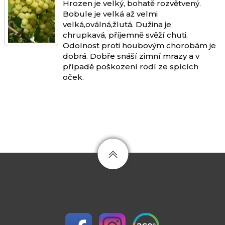
Hrozen je velký, bohatě rozvětvený.
Bobule je velká až velmi
velká,oválná,žlutá. Dužina je
chrupkavá, příjemně svěží chuti.
Odolnost proti houbovým chorobám je
dobrá. Dobře snáší zimní mrazy a v
případě poškození rodí ze spících
oček.