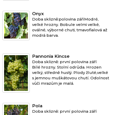
Onyx
Doba sklizně:polovina záříModré,
velké hrozny. Bobule velmi velké,
oválné, výborné chuti, tmavofialová až
modrá barva.
Pannonia Kincse
Doba sklizně: první polovina září
Bílé hrozny. Stolní odrůda. Hrozen
velký, středně hustý. Plody žluté,velké
s jemnou muškátovou chutí. Odolnost
vůči mrazům je malá.
Pola
Doba sklizně: první polovina září