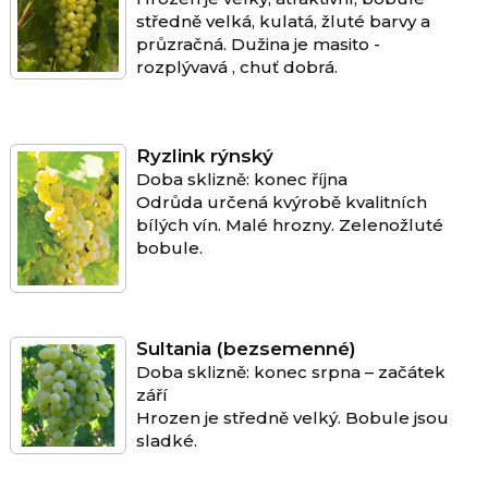
středně velká, kulatá, žluté barvy a
průzračná. Dužina je masito -
rozplývavá , chuť dobrá.
Ryzlink rýnský
Doba sklizně: konec října
Odrůda určená kvýrobě kvalitních
bílých vín. Malé hrozny. Zelenožluté
bobule.
Sultania (bezsemenné)
Doba sklizně: konec srpna – začátek
září
Hrozen je středně velký. Bobule jsou
sladké.