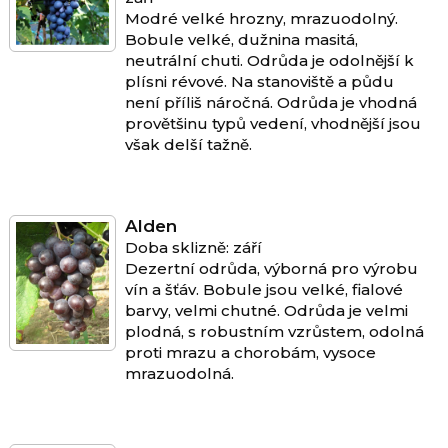
Modré velké hrozny, mrazuodolný.
Bobule velké, dužnina masitá,
neutrální chuti. Odrůda je odolnější k
plísni révové. Na stanoviště a půdu
není příliš náročná. Odrůda je vhodná
provětšinu typů vedení, vhodnější jsou
však delší tažně.
Alden
Doba sklizně: září
Dezertní odrůda, výborná pro výrobu
vín a šťáv. Bobule jsou velké, fialové
barvy, velmi chutné. Odrůda je velmi
plodná, s robustním vzrůstem, odolná
proti mrazu a chorobám, vysoce
mrazuodolná.