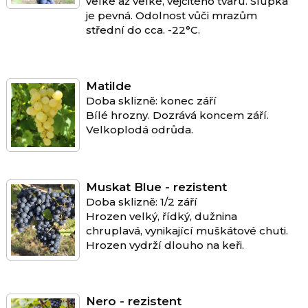
velké až velké, vejčitého tvaru. Slupka
je pevná. Odolnost vůči mrazům
střední do cca. -22°C.
Matilde
Doba sklizně: konec září
Bílé hrozny. Dozrává koncem září.
Velkoplodá odrůda.
Muskat Blue - rezistent
Doba sklizně: 1/2 září
Hrozen velký, řídký, dužnina
chruplavá, vynikající muškátové chuti.
Hrozen vydrží dlouho na keři.
Nero - rezistent