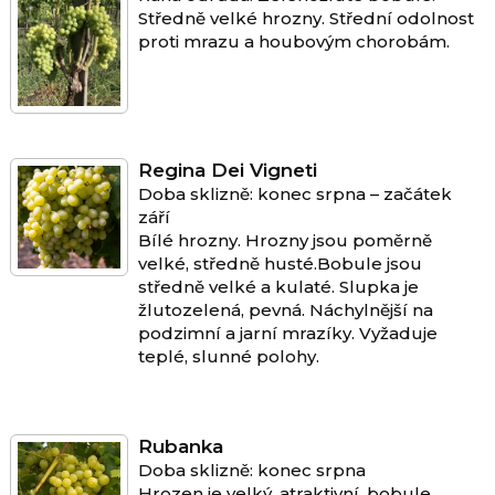
Středně velké hrozny. Střední odolnost
proti mrazu a houbovým chorobám.
Regina Dei Vigneti
Doba sklizně: konec srpna – začátek
září
Bílé hrozny. Hrozny jsou poměrně
velké, středně husté.Bobule jsou
středně velké a kulaté. Slupka je
žlutozelená, pevná. Náchylnější na
podzimní a jarní mrazíky. Vyžaduje
teplé, slunné polohy.
Rubanka
Doba sklizně: konec srpna
Hrozen je velký, atraktivní, bobule