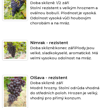
Doba sklizně: 1/2 září
Stolní rezistent s velkým hroznem a
oválnou bobulí. Plodnost je vysoká.
Odolnost vysoká vůči houbovým
chorobám a na mráz.
Nimrak - rezistent
Doba sklizně:konec záříPlody jsou
velké, sladkokyselé, aromatické. Má
velmi vysokou odolnost na mráz.
Olšava - rezistent
Doba sklizně: září
Modré hrozny. Stolní odrůda vhodná
do středních poloh. Hrozen je velký,
vhodný pro přímý konzum.