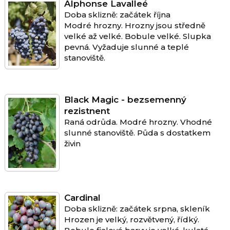
Alphonse Lavalleé
Doba sklizně: začátek října
Modré hrozny. Hrozny jsou středně
velké až velké. Bobule velké. Slupka
pevná. Vyžaduje slunné a teplé
stanoviště.
Black Magic - bezsemenný
rezistnent
Raná odrůda. Modré hrozny. Vhodné
slunné stanoviště. Půda s dostatkem
živin
Cardinal
Doba sklizně: začátek srpna, skleník
Hrozen je velký, rozvětvený, řídký.