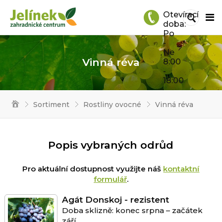
Otevírací
doba:
Po
-
Ne
Vinná réva
8:00
-
18:00
Sortiment
Rostliny ovocné
Vinná réva
Popis vybraných odrůd
Pro aktuální dostupnost využijte náš
kontaktní
formulář
.
Agát Donskoj - rezistent
Doba sklizně: konec srpna – začátek
září