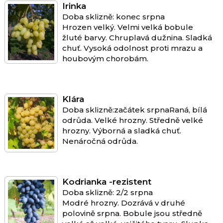
Irinka
Doba sklizně: konec srpna
Hrozen velký. Velmi velká bobule
žluté barvy. Chruplavá dužnina. Sladká
chuť. Vysoká odolnost proti mrazu a
houbovým chorobám.
Klára
Doba sklizně:začátek srpnaRaná, bílá
odrůda. Velké hrozny. Středně velké
hrozny. Výborná a sladká chuť.
Nenáročná odrůda.
Kodrianka -rezistent
Doba sklizně: 2/2 srpna
Modré hrozny. Dozrává v druhé
polovině srpna. Bobule jsou středně