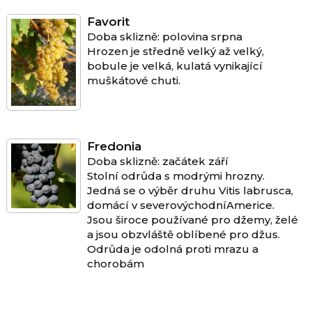
Favorit
Doba sklizně: polovina srpna
Hrozen je středně velký až velký,
bobule je velká, kulatá vynikající
muškátové chuti.
Fredonia
Doba sklizně: začátek září
Stolní odrůda s modrými hrozny.
Jedná se o výběr druhu Vitis labrusca,
domácí v severovýchodníAmerice.
Jsou široce používané pro džemy, želé
a jsou obzvláště oblíbené pro džus.
Odrůda je odolná proti mrazu a
chorobám