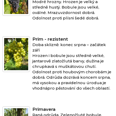
Modré hrozny. Hrozen je velký a
středně hustý. Bobule jsou velké,
oválné. Mrazuvzdornost dobrá.
Odolnost proti plísni šedé dobrá.
Prim - rezistent
Doba sklizně: konec srpna – začátek
září
Hrozen i bobule jsou středně velké,
jantarově zlatožlutá barvy, dužina je
chrupkavá s muškátovou chutí.
Odolnost proti houbovým chorobám je
dobrá. Odrůda dozrává koncem srpna,
má vysokou a pravidelnou úrodua je
vhodnápro pěstování do všech oblastí.
Primavera
Raná odrůda. Zelenožluté bobule.