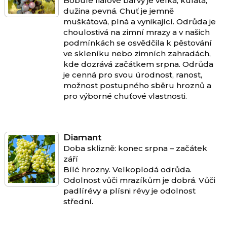
Bobule fialové barvy je velká, kulatá,
dužina pevná. Chuť je jemně
muškátová, plná a vynikající. Odrůda je
choulostivá na zimní mrazy a v našich
podmínkách se osvědčila k pěstování
ve skleníku nebo zimních zahradách,
kde dozrává začátkem srpna. Odrůda
je cenná pro svou úrodnost, ranost,
možnost postupného sběru hroznů a
pro výborné chuťové vlastnosti.
Diamant
Doba sklizně: konec srpna – začátek
září
Bílé hrozny. Velkoplodá odrůda.
Odolnost vůči mrazíkům je dobrá. Vůči
padlírévy a plísni révy je odolnost
střední.