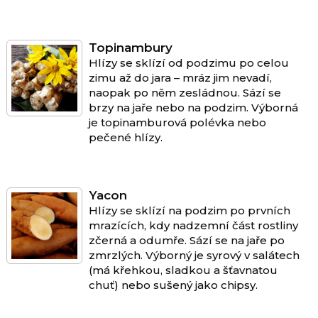
Topinambury
Hlízy se sklízí od podzimu po celou
zimu až do jara – mráz jim nevadí,
naopak po něm zesládnou. Sází se
brzy na jaře nebo na podzim. Výborná
je topinamburová polévka nebo
pečené hlízy.
Yacon
Hlízy se sklízí na podzim po prvních
mrazících, kdy nadzemní část rostliny
zčerná a odumře. Sází se na jaře po
zmrzlých. Výborný je syrový v salátech
(má křehkou, sladkou a šťavnatou
chuť) nebo sušený jako chipsy.