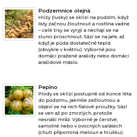
Podzemnice olejná
Hlízy (lusky) se sklízí na podzim, když
listy začnou žloutnout a rostlina vadne
– celé trsy se vyryjí a nechají se na
slunci proschnout. Sází se na jaře, až
když je půda dostatečně teplá
(obvykle v květnu). Výborné jsou
domácí pražené arašídy nebo domácí
arašídové máslo.
Pepino
Plody se sklízí postupně od konce léta
do podzimu, jakmile zežloutnou a
objeví se na nich fialové proužky. Sází
se ven až po zmrzlých, protože
nesnáší mráz. Výborné je čerstvé,
samotné nebo v ovocných salátech
(chutí připomíná meloun a hrušku).