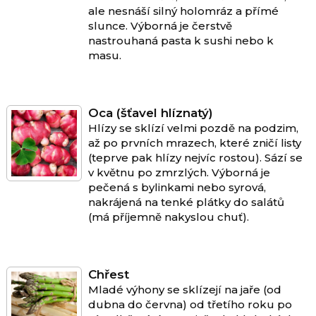
ale nesnáší silný holomráz a přímé
slunce. Výborná je čerstvě
nastrouhaná pasta k sushi nebo k
masu.
Oca (šťavel hlíznatý)
Hlízy se sklízí velmi pozdě na podzim,
až po prvních mrazech, které zničí listy
(teprve pak hlízy nejvíc rostou). Sází se
v květnu po zmrzlých. Výborná je
pečená s bylinkami nebo syrová,
nakrájená na tenké plátky do salátů
(má příjemně nakyslou chuť).
Chřest
Mladé výhony se sklízejí na jaře (od
dubna do června) od třetího roku po