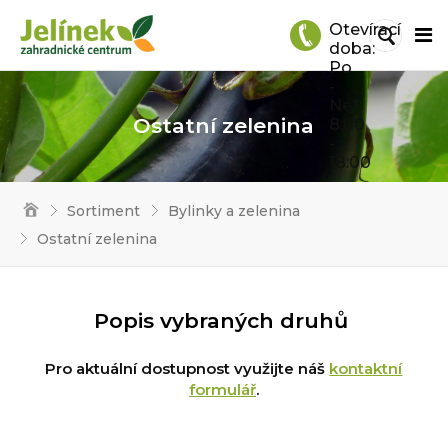
Otevírací
doba:
Po
-
Ne
Ostatní zelenina
8:00
-
18:00
Sortiment
Bylinky a zelenina
Ostatní zelenina
Popis vybraných druhů
Pro aktuální dostupnost využijte náš
kontaktní
formulář
.