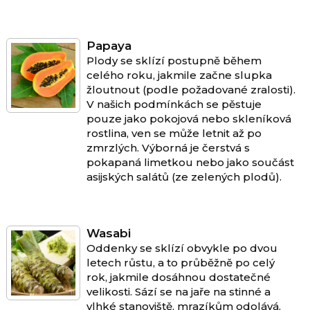
Papaya
Plody se sklízí postupně během
celého roku, jakmile začne slupka
žloutnout (podle požadované zralosti).
V našich podmínkách se pěstuje
pouze jako pokojová nebo skleníková
rostlina, ven se může letnit až po
zmrzlých. Výborná je čerstvá s
pokapaná limetkou nebo jako součást
asijských salátů (ze zelených plodů).
Wasabi
Oddenky se sklízí obvykle po dvou
letech růstu, a to průběžně po celý
rok, jakmile dosáhnou dostatečné
velikosti. Sází se na jaře na stinné a
vlhké stanoviště, mrazíkům odolává,