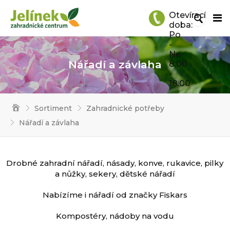
Otevírací
doba:
Po
-
Ne
Nářadí a závlaha
8:00
-
18:00
Sortiment
Zahradnické potřeby
Nářadí a závlaha
Drobné zahradní nářadí, násady, konve, rukavice, pilky
a nůžky, sekery, dětské nářadí
Nabízíme i nářadí od značky Fiskars
Kompostéry, nádoby na vodu