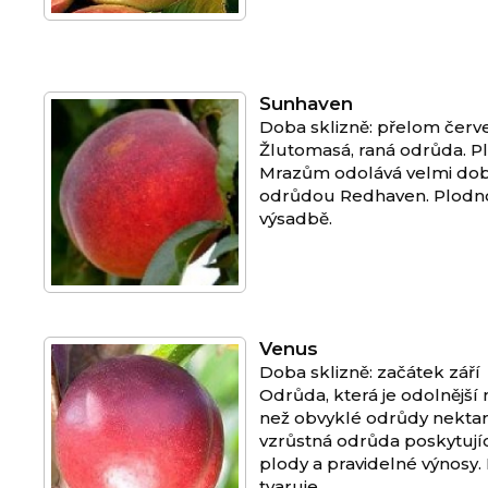
Sunhaven
Doba sklizně: přelom červ
Žlutomasá, raná odrůda. Plo
Mrazům odolává velmi dobř
odrůdou Redhaven. Plodnos
výsadbě.
Venus
Doba sklizně: začátek září
Odrůda, která je odolnější 
než obvyklé odrůdy nektar
vzrůstná odrůda poskytující
plody a pravidelné výnosy.
tvaruje.