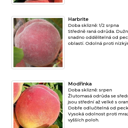
Harbrite
Doba sklizně: 1/2 srpna
Středně raná odrůda. Dužnin
snadno oddělitelná od pe
oblastí. Odolná proti nízk
Modřinka
Doba sklizně: srpen
Žlutomasá odrůda se sřed
jsou střední až velké s or
Dobře odlučitelná od peck
Vysoká odolnost proti mra
vyšších poloh.