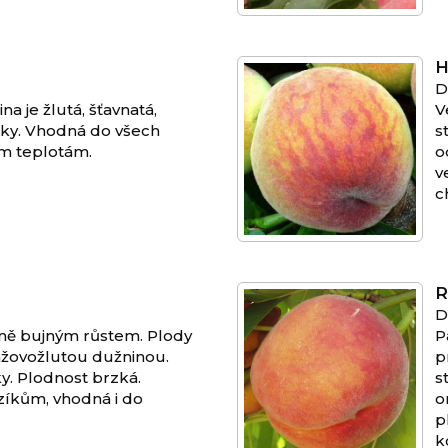
H
D
a je žlutá, šťavnatá,
V
cky. Vhodná do všech
s
ým teplotám.
o
v
c
R
D
ně bujným růstem. Plody
P
anžovožlutou dužninou.
p
y. Plodnost brzká.
s
zíkům, vhodná i do
o
p
k