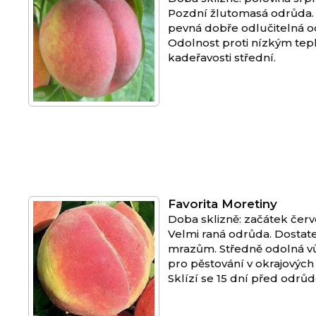
Pozdní žlutomasá odrůda. 
pevná dobře odlučitelná od
Odolnost proti nízkým tepl
kadeřavosti střední.
Favorita Moretiny
Doba sklizně: začátek čer
Velmi raná odrůda. Dostat
mrazům. Středně odolná vů
pro pěstování v okrajových
Sklízí se 15 dní před odr