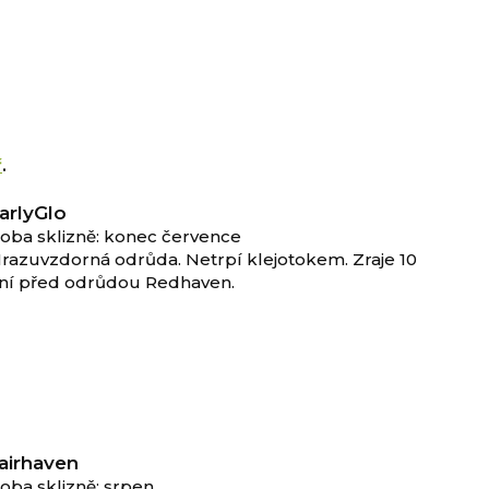
ř
.
arlyGlo
oba sklizně: konec července
razuvzdorná odrůda. Netrpí klejotokem. Zraje 10
ní před odrůdou Redhaven.
airhaven
oba sklizně: srpen