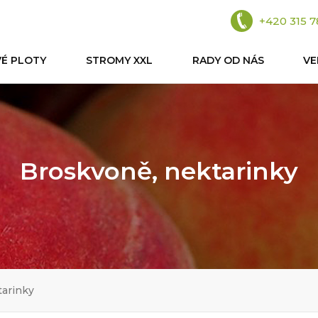
+420 315 7
VÉ PLOTY
STROMY XXL
RADY OD NÁS
V
Broskvoně, nektarinky
tarinky