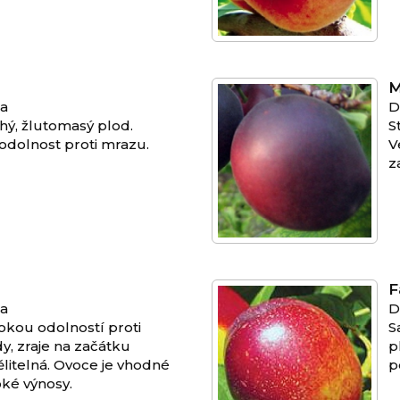
M
na
D
ý, žlutomasý plod.
S
 odolnost proti mrazu.
V
z
F
na
D
kou odolností proti
S
y, zraje na začátku
p
litelná. Ovoce je vhodné
p
ké výnosy.