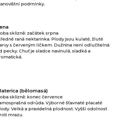
tanovištní podmínky.
ena
oba sklizně: začátek srpna
tředně raná nektarinka. Plody jsou kulaté, žluté
arvy s červeným líčkem. Dužnina není odlučitelná
d pecky. Chuť je sladce navinulá, sladká a
romatická.
laterica (bělomasá)
oba sklizně: konec července
amosprašná odrůda. Výborné šťavnaté placaté
lody. Velká a pravidelná plodnost. Vyšší odolnost
roti mrazu.