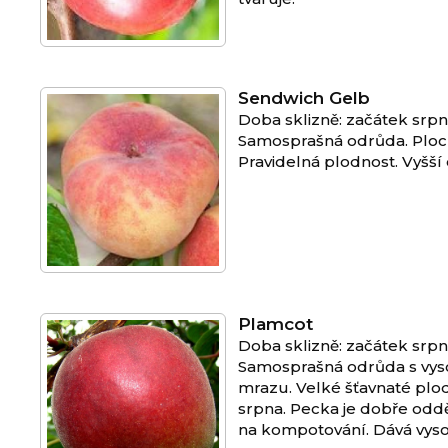
Sendwich Gelb
Doba sklizně: začátek srp
Samosprašná odrůda. Ploch
Pravidelná plodnost. Vyšší
Plamcot
Doba sklizně: začátek srp
Samosprašná odrůda s vyso
mrazu. Velké šťavnaté plod
srpna. Pecka je dobře oddě
na kompotování. Dává vyso