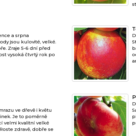
s
T
ence a srpna
D
dy jsou kulovité, velké.
S
e. Zraje 5-6 dní před
b
t vysoká čtvrtý rok po
o
a
P
D
mrazu ve dřevě i květu
S
inek. Je to poměrně
p
 velmi kvalitní velké
p
 Roste zdravě, dobře se