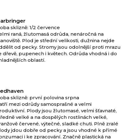
arbringer
oba sklizně: 1/2 července
elmi raná, žlutomasá odrůda, nenáročná na
tanoviště. Plod je střední velikosti, dužnina nejde
ddělit od pecky. Stromy jsou odolnější proti mrazu
e dřevě, pupenech i květech. Odrůda vhodná i do
hladnějších oblastí.
edhaven
oba sklizně: první polovina srpna
atří mezi odrůdy samosprašné a velmi
roduktivní. Plody jsou žlutomasé, velmi šťavnaté,
tředně velké a na dospělých rostlinách velké,
ranžově červené, výtečné, sladké chuti. Plně zralé
lody jdou dobře od pecky a jsou vhodné k přímé
onzumaci i ke zpracování. Značně plastická na