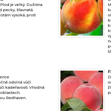
Plod je velký. Dužnina
M
 pecky, šťavnatá.
k
otám vysoká, proti
o
b
b
k
v
n
p
S
F
vence
D
ečně odolná vůči
o
či kadeřavosti. Vhodná
ž
 oblastech.
p
ůdou Redhaven.