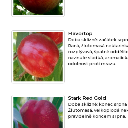
Flavortop
Doba sklizně: začátek srp
Raná, žlutomasá nektarinka
rozplývavá, špatně oddělit
navinule sladká, aromatická
odolnost proti mrazu.
Stark Red Gold
Doba sklizně: konec srpna
Žlutomasá, velkoplodá nek
pravidelně koncem srpna.