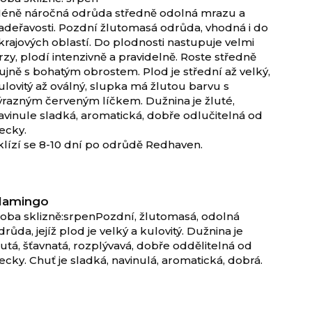
éně náročná odrůda středně odolná mrazu a
adeřavosti. Pozdní žlutomasá odrůda, vhodná i do
krajových oblastí. Do plodnosti nastupuje velmi
rzy, plodí intenzivně a pravidelně. Roste středně
ujně s bohatým obrostem. Plod je střední až velký,
ulovitý až oválný, slupka má žlutou barvu s
ýrazným červeným líčkem. Dužnina je žluté,
avinule sladká, aromatická, dobře odlučitelná od
ecky.
klízí se 8-10 dní po odrůdě Redhaven.
lamingo
oba sklizně:srpenPozdní, žlutomasá, odolná
drůda, jejíž plod je velký a kulovitý. Dužnina je
lutá, šťavnatá, rozplývavá, dobře oddělitelná od
ecky. Chuť je sladká, navinulá, aromatická, dobrá.