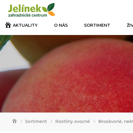
AKTUALITY
O NÁS
SORTIMENT
ŽI
Sortiment
Rostliny ovocné
Broskvoně, nek