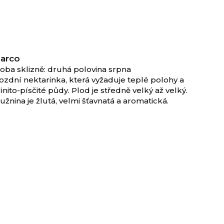
arco
oba sklizně: druhá polovina srpna
ozdní nektarinka, která vyžaduje teplé polohy a
linito-písčité půdy. Plod je středně velký až velký.
užnina je žlutá, velmi šťavnatá a aromatická.