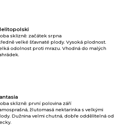
elitopolski
oba sklizně: začátek srpna
tředně velké šťavnaté plody. Vysoká plodnost.
elká odolnost proti mrazu. Vhodná do malých
ahrádek.
antasia
oba sklizně: první polovina září
amosprašná, žlutomasá nektarinka s velkými
lody. Dužnina velmi chutná, dobře oddělitelná od
ecky.