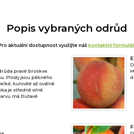
Popis vybraných odrůd
Pro aktuální dostupnost využijte náš
kontaktní formulá
E
D
drůda pravé broskve
M
nu. Plody jsou pěkného
d
elké, kulovité až oválně
ka je středně silně
barvu má žlutavě
F
na
D