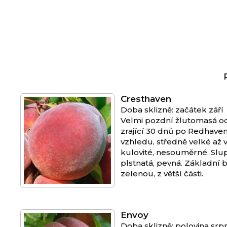
Cresthaven
Doba sklizně: začátek září
Velmi pozdní žlutomasá o
zrající 30 dnů po Redhave
vzhledu, středně velké až v
kulovité, nesouměrné. Slup
plstnatá, pevná. Základní 
zelenou, z větší části.
Envoy
Doba sklizně: polovina srp