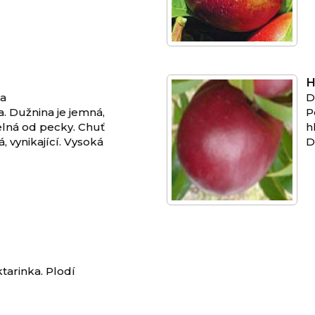
H
na
D
. Dužnina je jemná,
P
elná od pecky. Chuť
h
, vynikající. Vysoká
D
tarinka. Plodí