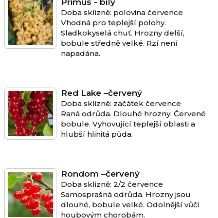
Primus - bílý
Doba sklizně: polovina července
Vhodná pro teplejší polohy.
Sladkokyselá chuť. Hrozny delší,
bobule středně velké. Rzí není
napadána.
Red Lake –červený
Doba sklizně: začátek července
Raná odrůda. Dlouhé hrozny. Červené
bobule. Vyhovující teplejší oblasti a
hlubší hlinitá půda.
Rondom –červený
Doba sklizně: 2/2 července
Samosprašná odrůda. Hrozny jsou
dlouhé, bobule velké. Odolnější vůči
houbovým chorobám.