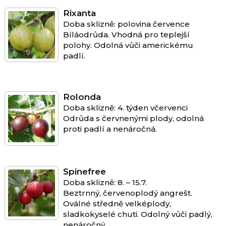
Rixanta
Doba sklizně: polovina července
Bíláodrůda. Vhodná pro teplejší
polohy. Odolná vůči americkému
padlí.
Rolonda
Doba sklizně: 4. týden včervenci
Odrůda s červnenými plody, odolná
proti padlí a nenáročná.
Spinefree
Doba sklizně: 8. – 15.7.
Beztrnný, červenoplodý angrešt.
Oválné středně velképlody,
sladkokyselé chuti. Odolný vůči padlý,
nenáročný.