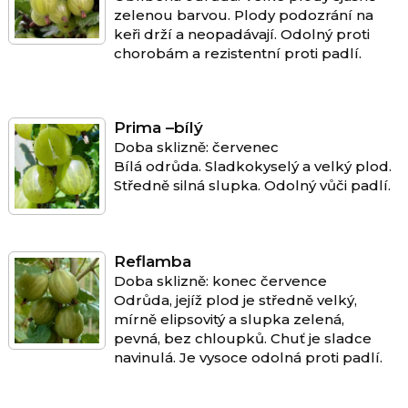
zelenou barvou. Plody podozrání na
keři drží a neopadávají. Odolný proti
chorobám a rezistentní proti padlí.
Prima –bílý
Doba sklizně: červenec
Bílá odrůda. Sladkokyselý a velký plod.
Středně silná slupka. Odolný vůči padlí.
Reflamba
Doba sklizně: konec července
Odrůda, jejíž plod je středně velký,
mírně elipsovitý a slupka zelená,
pevná, bez chloupků. Chuť je sladce
navinulá. Je vysoce odolná proti padlí.