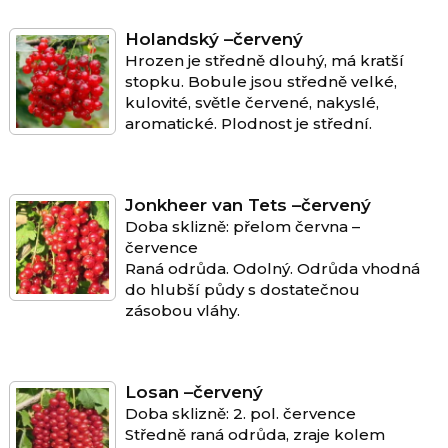
Holandský –červený
Hrozen je středně dlouhý, má kratší
stopku. Bobule jsou středně velké,
kulovité, světle červené, nakyslé,
aromatické. Plodnost je střední.
Jonkheer van Tets –červený
Doba sklizně: přelom června –
července
Raná odrůda. Odolný. Odrůda vhodná
do hlubší půdy s dostatečnou
zásobou vláhy.
Losan –červený
Doba sklizně: 2. pol. července
Středně raná odrůda, zraje kolem