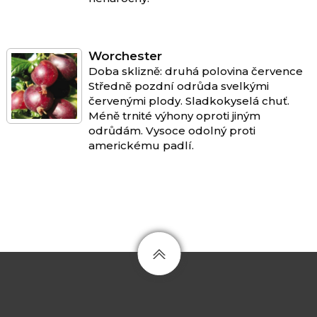
Worchester
Doba sklizně: druhá polovina července
Středně pozdní odrůda svelkými
červenými plody. Sladkokyselá chuť.
Méně trnité výhony oproti jiným
odrůdám. Vysoce odolný proti
americkému padlí.