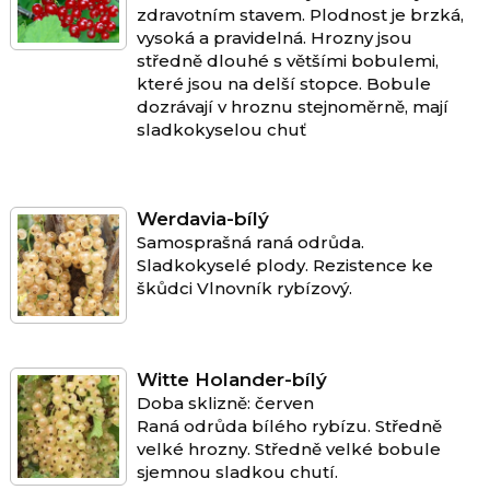
zdravotním stavem. Plodnost je brzká,
vysoká a pravidelná. Hrozny jsou
středně dlouhé s většími bobulemi,
které jsou na delší stopce. Bobule
dozrávají v hroznu stejnoměrně, mají
sladkokyselou chuť
Werdavia-bílý
Samosprašná raná odrůda.
Sladkokyselé plody. Rezistence ke
škůdci Vlnovník rybízový.
Witte Holander-bílý
Doba sklizně: červen
Raná odrůda bílého rybízu. Středně
velké hrozny. Středně velké bobule
sjemnou sladkou chutí.