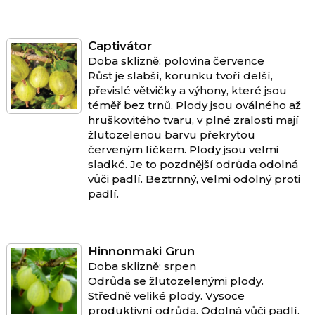
Captivátor
Doba sklizně: polovina července
Růst je slabší, korunku tvoří delší,
převislé větvičky a výhony, které jsou
téměř bez trnů. Plody jsou oválného až
hruškovitého tvaru, v plné zralosti mají
žlutozelenou barvu překrytou
červeným líčkem. Plody jsou velmi
sladké. Je to pozdnější odrůda odolná
vůči padlí. Beztrnný, velmi odolný proti
padlí.
Hinnonmaki Grun
Doba sklizně: srpen
Odrůda se žlutozelenými plody.
Středně veliké plody. Vysoce
produktivní odrůda. Odolná vůči padlí.