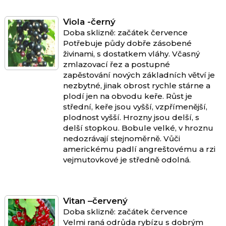
Viola -černý
Doba sklizně: začátek července
Potřebuje půdy dobře zásobené
živinami, s dostatkem vláhy. Včasný
zmlazovací řez a postupné
zapěstování nových základních větví je
nezbytné, jinak obrost rychle stárne a
plodí jen na obvodu keře. Růst je
střední, keře jsou vyšší, vzpřímenější,
plodnost vyšší. Hrozny jsou delší, s
delší stopkou. Bobule velké, v hroznu
nedozrávají stejnoměrně. Vůči
americkému padlí angreštovému a rzi
vejmutovkové je středně odolná.
Vitan –červený
Doba sklizně: začátek července
Velmi raná odrůda rybízu s dobrým