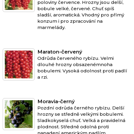
poloviny července. Hrozny jsou delší,
bobule velké, červené. Chuť spíš
sladší, aromatická. Vhodný pro přímý
konzum i pro zpracování na
marmelády.
Maraton-červený
Odrůda červeného rybízu. Velmi
dlouhé hrozny obsazenémnoha
bobulemi. Vysoká odolnost proti padlí
a rzi.
Moravia-černý
Pozdní odrůda černého rybízu. Delší
hrozny se středně velkými bobulemi.
Sladkokyselá chuť. Velká a pravidelná
plodnost. Středně odolná proti
napadení americkým padlím.