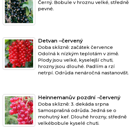
Černý. Bobule v hroznu velké, středně
pevné.
Detvan –červený
Doba sklizně: začátek července
Odolná k nízkým teplotám v zimě.
Plody jsou velké, kyselejší chuti,
hrozny jsou dlouhé. Padlím a rzí
netrpí. Odrůda nenáročná nastanovišt.
Heinnemanův pozdní -červený
Doba sklizně: 3. dekáda srpna
Samosprašná odrůda. Jedná se o
mohutný keř. Dlouhé hrozny, středně
velkébobule kyselé chuti.