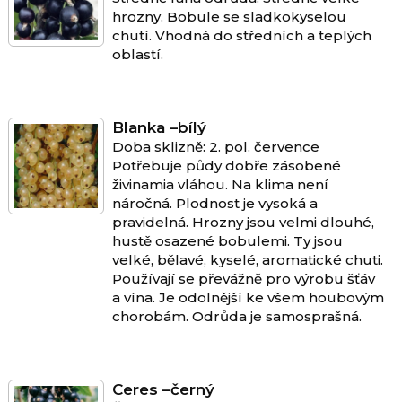
hrozny. Bobule se sladkokyselou
chutí. Vhodná do středních a teplých
oblastí.
Blanka –bílý
Doba sklizně: 2. pol. července
Potřebuje půdy dobře zásobené
živinamia vláhou. Na klima není
náročná. Plodnost je vysoká a
pravidelná. Hrozny jsou velmi dlouhé,
hustě osazené bobulemi. Ty jsou
velké, bělavé, kyselé, aromatické chuti.
Používají se převážně pro výrobu šťáv
a vína. Je odolnější ke všem houbovým
chorobám. Odrůda je samosprašná.
Ceres –černý