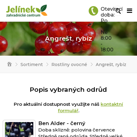
Otevírací
doba:
Po
-
Ne
Angrešt, rybíz
8:00
-
18:00
Sortiment
Rostliny ovocné
Angrešt, rybíz
Popis vybraných odrůd
Pro aktuální dostupnost využijte náš
kontaktní
formulář
.
Ben Alder - černý
Doba sklizně: polovina července
Středně raná odrůda. Středně velké