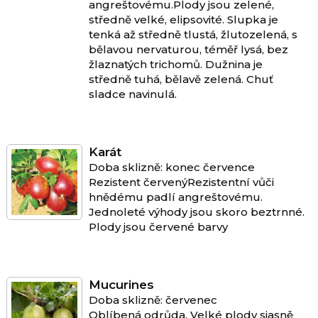
angreštovému.Plody jsou zelené,
středně velké, elipsovité. Slupka je
tenká až středně tlustá, žlutozelená, s
bělavou nervaturou, téměř lysá, bez
žlaznatých trichomů. Dužnina je
středně tuhá, bělavě zelená. Chuť
sladce navinulá.
Karát
Doba sklizně: konec července
Rezistent červenýRezistentní vůči
hnědému padlí angreštovému.
Jednoleté výhody jsou skoro beztrnné.
Plody jsou červené barvy
Mucurines
Doba sklizně: červenec
Oblíbená odrůda. Velké plody sjasně