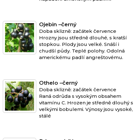
Ojebin –černý
Doba sklizně: začátek července
Hrozny jsou středně dlouhé, s kratší
stopkou. Plody jsou velké. Snáší i
chudší půdy. Teplé polohy. Odolná
americkému padlí angreštovému.
Othelo –černý
Doba sklizně: začátek července
Raná odrůda s vysokým obsahem
vitamínu C. Hrozen je středně dlouhý s
velkými bobulemi. Výnosy jsou vysoké,
stálé